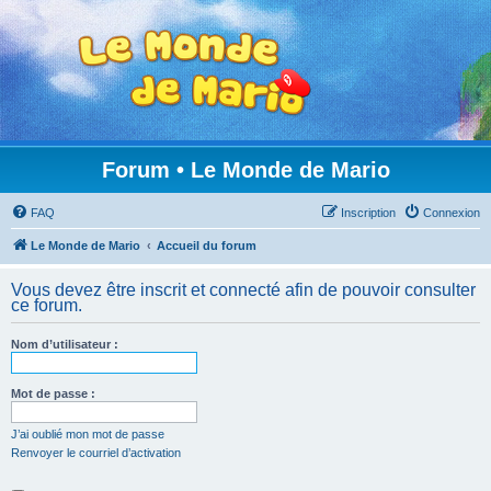
Forum • Le Monde de Mario
FAQ
Inscription
Connexion
Le Monde de Mario
Accueil du forum
Vous devez être inscrit et connecté afin de pouvoir consulter
ce forum.
Nom d’utilisateur :
Mot de passe :
J’ai oublié mon mot de passe
Renvoyer le courriel d’activation