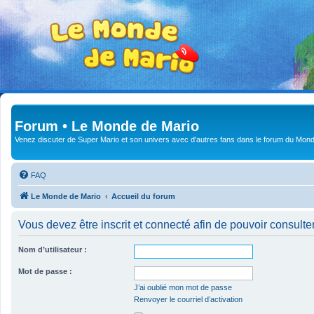
Forum • Le Monde de Mario
Venez discuter de Super Mario et son univers avec d'autres fans dans le forum du Mond
FAQ
Le Monde de Mario
Accueil du forum
Vous devez être inscrit et connecté afin de pouvoir consulte
Nom d’utilisateur :
Mot de passe :
J’ai oublié mon mot de passe
Renvoyer le courriel d’activation