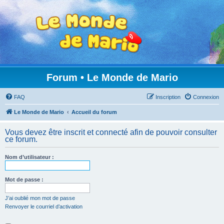
Forum • Le Monde de Mario
FAQ
Inscription
Connexion
Le Monde de Mario
Accueil du forum
Vous devez être inscrit et connecté afin de pouvoir consulter
ce forum.
Nom d’utilisateur :
Mot de passe :
J’ai oublié mon mot de passe
Renvoyer le courriel d’activation