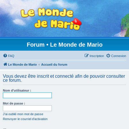
Forum • Le Monde de Mario
FAQ
Inscription
Connexion
Le Monde de Mario
Accueil du forum
Vous devez être inscrit et connecté afin de pouvoir consulter
ce forum.
Nom d’utilisateur :
Mot de passe :
J’ai oublié mon mot de passe
Renvoyer le courriel d’activation