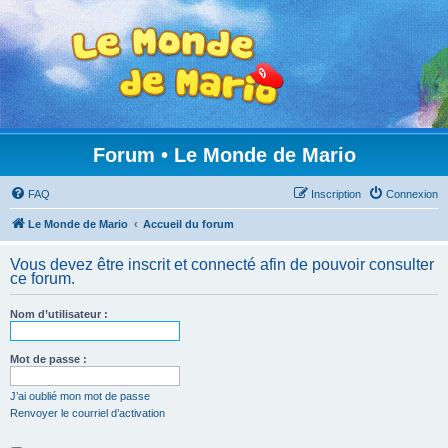
Forum • Le Monde de Mario
FAQ
Inscription
Connexion
Le Monde de Mario
Accueil du forum
Vous devez être inscrit et connecté afin de pouvoir consulter
ce forum.
Nom d’utilisateur :
Mot de passe :
J’ai oublié mon mot de passe
Renvoyer le courriel d’activation