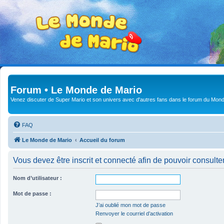
Forum • Le Monde de Mario
Venez discuter de Super Mario et son univers avec d'autres fans dans le forum du Mond
FAQ
Le Monde de Mario
Accueil du forum
Vous devez être inscrit et connecté afin de pouvoir consulte
Nom d’utilisateur :
Mot de passe :
J’ai oublié mon mot de passe
Renvoyer le courriel d’activation