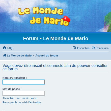
Forum • Le Monde de Mario
FAQ
Inscription
Connexion
Le Monde de Mario
Accueil du forum
Vous devez être inscrit et connecté afin de pouvoir consulter
ce forum.
Nom d’utilisateur :
Mot de passe :
J’ai oublié mon mot de passe
Renvoyer le courriel d’activation