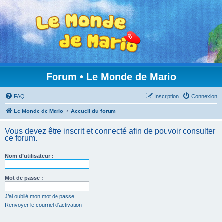
Forum • Le Monde de Mario
FAQ
Inscription
Connexion
Le Monde de Mario
Accueil du forum
Vous devez être inscrit et connecté afin de pouvoir consulter
ce forum.
Nom d’utilisateur :
Mot de passe :
J’ai oublié mon mot de passe
Renvoyer le courriel d’activation