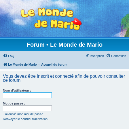
Forum • Le Monde de Mario
FAQ
Inscription
Connexion
Le Monde de Mario
Accueil du forum
Vous devez être inscrit et connecté afin de pouvoir consulter
ce forum.
Nom d’utilisateur :
Mot de passe :
J’ai oublié mon mot de passe
Renvoyer le courriel d’activation