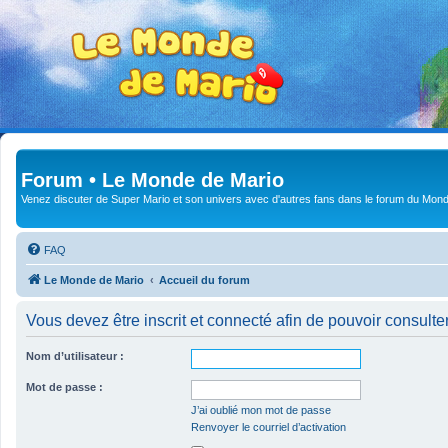
Forum • Le Monde de Mario
Venez discuter de Super Mario et son univers avec d'autres fans dans le forum du Mond
FAQ
Le Monde de Mario
Accueil du forum
Vous devez être inscrit et connecté afin de pouvoir consulte
Nom d’utilisateur :
Mot de passe :
J’ai oublié mon mot de passe
Renvoyer le courriel d’activation