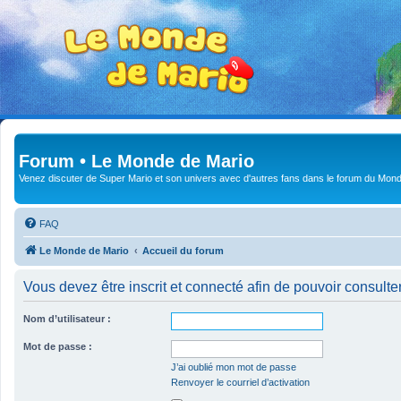
Forum • Le Monde de Mario
Venez discuter de Super Mario et son univers avec d'autres fans dans le forum du Mond
FAQ
Le Monde de Mario
Accueil du forum
Vous devez être inscrit et connecté afin de pouvoir consulte
Nom d’utilisateur :
Mot de passe :
J’ai oublié mon mot de passe
Renvoyer le courriel d’activation