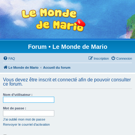
Forum • Le Monde de Mario
FAQ
Inscription
Connexion
Le Monde de Mario
Accueil du forum
Vous devez être inscrit et connecté afin de pouvoir consulter
ce forum.
Nom d’utilisateur :
Mot de passe :
J’ai oublié mon mot de passe
Renvoyer le courriel d’activation