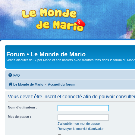
Forum • Le Monde de Mario
Venez discuter de Super Mario et son univers avec d'autres fans dans le forum du Mond
FAQ
Le Monde de Mario
Accueil du forum
Vous devez être inscrit et connecté afin de pouvoir consulte
Nom d’utilisateur :
Mot de passe :
J’ai oublié mon mot de passe
Renvoyer le courriel d’activation