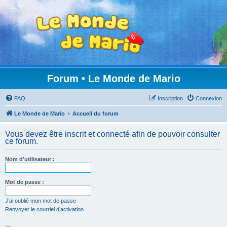
Forum • Le Monde de Mario
FAQ
Inscription
Connexion
Le Monde de Mario
Accueil du forum
Vous devez être inscrit et connecté afin de pouvoir consulter
ce forum.
Nom d’utilisateur :
Mot de passe :
J’ai oublié mon mot de passe
Renvoyer le courriel d’activation