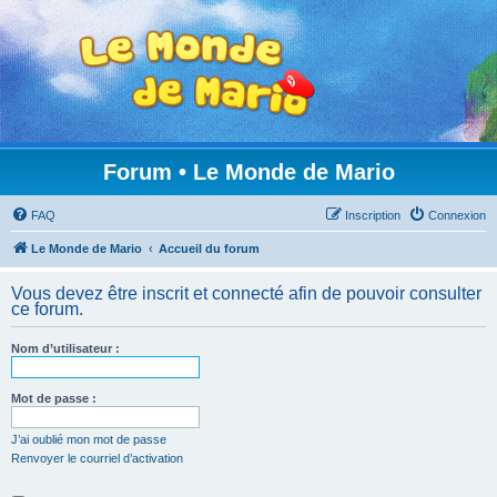
Forum • Le Monde de Mario
FAQ
Inscription
Connexion
Le Monde de Mario
Accueil du forum
Vous devez être inscrit et connecté afin de pouvoir consulter
ce forum.
Nom d’utilisateur :
Mot de passe :
J’ai oublié mon mot de passe
Renvoyer le courriel d’activation