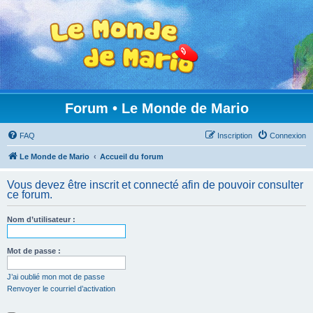
Forum • Le Monde de Mario
FAQ
Inscription
Connexion
Le Monde de Mario
Accueil du forum
Vous devez être inscrit et connecté afin de pouvoir consulter
ce forum.
Nom d’utilisateur :
Mot de passe :
J’ai oublié mon mot de passe
Renvoyer le courriel d’activation