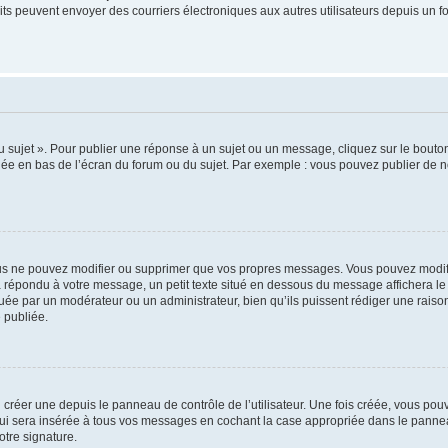
inscrits peuvent envoyer des courriers électroniques aux autres utilisateurs depuis 
sujet ». Pour publier une réponse à un sujet ou un message, cliquez sur le bouton 
hée en bas de l’écran du forum ou du sujet. Par exemple : vous pouvez publier de 
us ne pouvez modifier ou supprimer que vos propres messages. Vous pouvez modifi
jà répondu à votre message, un petit texte situé en dessous du message affichera le 
ectuée par un modérateur ou un administrateur, bien qu’ils puissent rédiger une raison
 publiée.
réer une depuis le panneau de contrôle de l’utilisateur. Une fois créée, vous pouv
i sera insérée à tous vos messages en cochant la case appropriée dans le panneau de
otre signature.