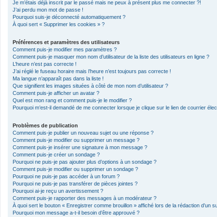
Je m’étais déjà inscrit par le passé mais ne peux à présent plus me connecter ?!
J’ai perdu mon mot de passe !
Pourquoi suis-je déconnecté automatiquement ?
À quoi sert « Supprimer les cookies » ?
Préférences et paramètres des utilisateurs
Comment puis-je modifier mes paramètres ?
Comment puis-je masquer mon nom d’utilisateur de la liste des utilisateurs en ligne ?
L’heure n’est pas correcte !
J’ai réglé le fuseau horaire mais l’heure n’est toujours pas correcte !
Ma langue n’apparaît pas dans la liste !
Que signifient les images situées à côté de mon nom d’utilisateur ?
Comment puis-je afficher un avatar ?
Quel est mon rang et comment puis-je le modifier ?
Pourquoi m’est-il demandé de me connecter lorsque je clique sur le lien de courrier élect
Problèmes de publication
Comment puis-je publier un nouveau sujet ou une réponse ?
Comment puis-je modifier ou supprimer un message ?
Comment puis-je insérer une signature à mon message ?
Comment puis-je créer un sondage ?
Pourquoi ne puis-je pas ajouter plus d’options à un sondage ?
Comment puis-je modifier ou supprimer un sondage ?
Pourquoi ne puis-je pas accéder à un forum ?
Pourquoi ne puis-je pas transférer de pièces jointes ?
Pourquoi ai-je reçu un avertissement ?
Comment puis-je rapporter des messages à un modérateur ?
À quoi sert le bouton « Enregistrer comme brouillon » affiché lors de la rédaction d’un su
Pourquoi mon message a-t-il besoin d’être approuvé ?