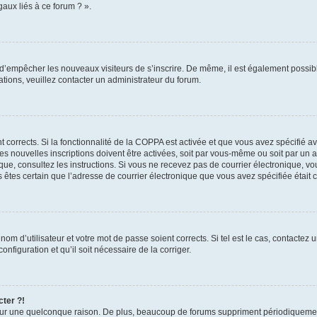
aux liés à ce forum ? ».
in d’empêcher les nouveaux visiteurs de s’inscrire. De même, il est également possib
mations, veuillez contacter un administrateur du forum.
nt corrects. Si la fonctionnalité de la COPPA est activée et que vous avez spécifié 
 nouvelles inscriptions doivent être activées, soit par vous-même ou soit par un ad
ronique, consultez les instructions. Si vous ne recevez pas de courrier électronique
ous êtes certain que l’adresse de courrier électronique que vous avez spécifiée était
om d’utilisateur et votre mot de passe soient corrects. Si tel est le cas, contactez 
nfiguration et qu’il soit nécessaire de la corriger.
cter ?!
ur une quelconque raison. De plus, beaucoup de forums suppriment périodiquement le