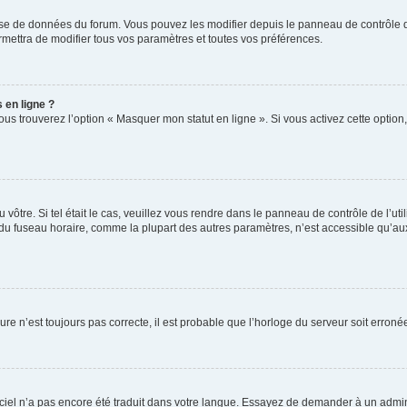
base de données du forum. Vous pouvez les modifier depuis le panneau de contrôle de 
mettra de modifier tous vos paramètres et toutes vos préférences.
 en ligne ?
ous trouverez l’option « Masquer mon statut en ligne ». Si vous activez cette optio
du vôtre. Si tel était le cas, veuillez vous rendre dans le panneau de contrôle de l’ut
 fuseau horaire, comme la plupart des autres paramètres, n’est accessible qu’aux util
ure n’est toujours pas correcte, il est probable que l’horloge du serveur soit erro
ogiciel n’a pas encore été traduit dans votre langue. Essayez de demander à un admini