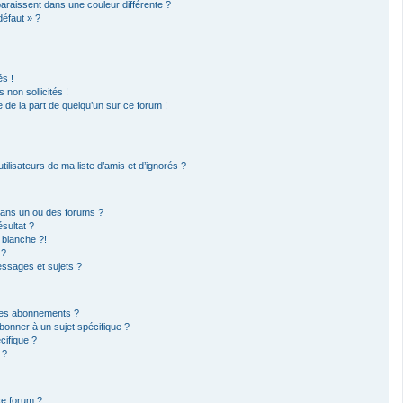
paraissent dans une couleur différente ?
défaut » ?
s !
non sollicités !
e de la part de quelqu’un sur ce forum !
ilisateurs de ma liste d’amis et d’ignorés ?
dans un ou des forums ?
sultat ?
 blanche ?!
 ?
ssages et sujets ?
t les abonnements ?
bonner à un sujet spécifique ?
ifique ?
 ?
ce forum ?