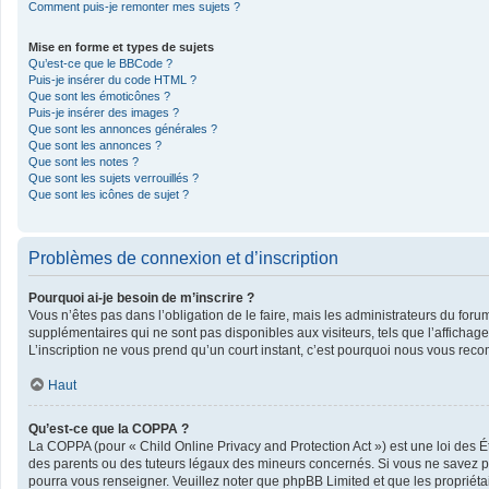
Comment puis-je remonter mes sujets ?
Mise en forme et types de sujets
Qu’est-ce que le BBCode ?
Puis-je insérer du code HTML ?
Que sont les émoticônes ?
Puis-je insérer des images ?
Que sont les annonces générales ?
Que sont les annonces ?
Que sont les notes ?
Que sont les sujets verrouillés ?
Que sont les icônes de sujet ?
Problèmes de connexion et d’inscription
Pourquoi ai-je besoin de m’inscrire ?
Vous n’êtes pas dans l’obligation de le faire, mais les administrateurs du foru
supplémentaires qui ne sont pas disponibles aux visiteurs, tels que l’affichage 
L’inscription ne vous prend qu’un court instant, c’est pourquoi nous vous rec
Haut
Qu’est-ce que la COPPA ?
La COPPA (pour « Child Online Privacy and Protection Act ») est une loi des 
des parents ou des tuteurs légaux des mineurs concernés. Si vous ne savez pas
pourra vous renseigner. Veuillez noter que phpBB Limited et que les propriéta