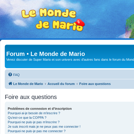
Forum • Le Monde de Mario
Venez discuter de Super Mario et son univers avec d'autres fans dans le forum du Mond
FAQ
Le Monde de Mario
Accueil du forum
Foire aux questions
Foire aux questions
Problèmes de connexion et d’inscription
Pourquoi ai-je besoin de m’inscrire ?
Qu’est-ce que la COPPA ?
Pourquoi ne puis-je pas m’inscrire ?
Je suis inscrit mais je ne peux pas me connecter !
Pourquoi ne puis-je pas me connecter ?