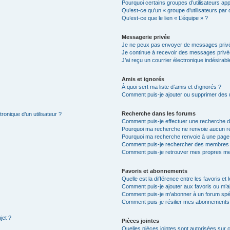
Pourquoi certains groupes d’utilisateurs ap
Qu’est-ce qu’un « groupe d’utilisateurs par 
Qu’est-ce que le lien « L’équipe » ?
Messagerie privée
Je ne peux pas envoyer de messages privé
Je continue à recevoir des messages privés 
J’ai reçu un courrier électronique indésirabl
Amis et ignorés
À quoi sert ma liste d’amis et d’ignorés ?
Comment puis-je ajouter ou supprimer des ut
Recherche dans les forums
ronique d’un utilisateur ?
Comment puis-je effectuer une recherche 
Pourquoi ma recherche ne renvoie aucun ré
Pourquoi ma recherche renvoie à une page
Comment puis-je rechercher des membres
Comment puis-je retrouver mes propres me
Favoris et abonnements
Quelle est la différence entre les favoris e
Comment puis-je ajouter aux favoris ou m’a
Comment puis-je m’abonner à un forum spéc
Comment puis-je résilier mes abonnements
jet ?
Pièces jointes
Quelles pièces jointes sont autorisées sur 