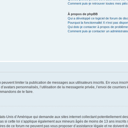
Comment puis-je retrouver toutes mes pièce
À propos de phpBB
Qui a développé ce logiciel de forum de dis
Pourquoi la fonctionnalité X n’est pas dispon
Qui dois-je contacter à propos de problèmes
Comment puis-je contacter un administrate
m peuvent limiter la publication de messages aux utilisateurs inscrits. En vous ins
d’avatars personnalisés, l’utilisation de la messagerie privée, l’envoi de courriers é
ommandons de le faire.
États-Unis d’Amérique qui demande aux sites internet collectant potentiellement d
 si cette loi s’applique également aux mineurs âgés de moins de 13 ans inscrits su
ires de ce forum ne peuvent pas vous proposer d’assistance légale et ne doivent don