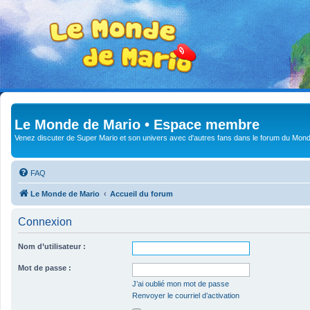
Le Monde de Mario • Espace membre
Venez discuter de Super Mario et son univers avec d'autres fans dans le forum du Mond
FAQ
Le Monde de Mario
Accueil du forum
Connexion
Nom d’utilisateur :
Mot de passe :
J’ai oublié mon mot de passe
Renvoyer le courriel d’activation