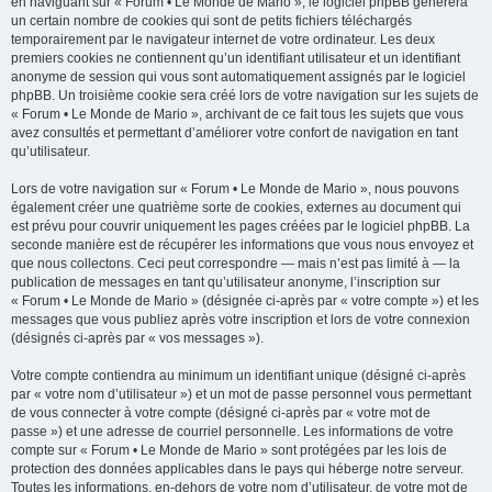
en naviguant sur « Forum • Le Monde de Mario », le logiciel phpBB génèrera
un certain nombre de cookies qui sont de petits fichiers téléchargés
temporairement par le navigateur internet de votre ordinateur. Les deux
premiers cookies ne contiennent qu’un identifiant utilisateur et un identifiant
anonyme de session qui vous sont automatiquement assignés par le logiciel
phpBB. Un troisième cookie sera créé lors de votre navigation sur les sujets de
« Forum • Le Monde de Mario », archivant de ce fait tous les sujets que vous
avez consultés et permettant d’améliorer votre confort de navigation en tant
qu’utilisateur.
Lors de votre navigation sur « Forum • Le Monde de Mario », nous pouvons
également créer une quatrième sorte de cookies, externes au document qui
est prévu pour couvrir uniquement les pages créées par le logiciel phpBB. La
seconde manière est de récupérer les informations que vous nous envoyez et
que nous collectons. Ceci peut correspondre — mais n’est pas limité à — la
publication de messages en tant qu’utilisateur anonyme, l’inscription sur
« Forum • Le Monde de Mario » (désignée ci-après par « votre compte ») et les
messages que vous publiez après votre inscription et lors de votre connexion
(désignés ci-après par « vos messages »).
Votre compte contiendra au minimum un identifiant unique (désigné ci-après
par « votre nom d’utilisateur ») et un mot de passe personnel vous permettant
de vous connecter à votre compte (désigné ci-après par « votre mot de
passe ») et une adresse de courriel personnelle. Les informations de votre
compte sur « Forum • Le Monde de Mario » sont protégées par les lois de
protection des données applicables dans le pays qui héberge notre serveur.
Toutes les informations, en-dehors de votre nom d’utilisateur, de votre mot de