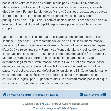
passe et de votre adresse de courriel requis par « Forum • Le Monde de
Mario » durant votre inscription, sont obligatoires ou facultatives, à la seule
discrétion de « Forum • Le Monde de Mario ». Dans tous les cas, vous pouvez
contrôler quelles informations de votre compte vous souhaitez rendre
publiques ou non. De plus, vous pouvez décider de vous abonner ou non à la
liste de diffusion du logiciel phpBB depuis une option disponible sur votre
compte.
Votre mot de passe est chiffré (par un chiffrage à sens unique) afin qu’il soit
sécurisé. Cependant, il est recommandé de ne pas utiliser le même mot de
passe sur plusieurs sites internet différents. Votre mot de passe est le moyen
d’accès à votre compte sur « Forum • Le Monde de Mario », veillez donc à le
conservez précieusement. En aucun cas une personne affiliée à « Forum • Le
Monde de Mario », à phpBB ou à un site de tierce partie ne peut vous
demander légitimement votre mot de passe. Si vous oubliez le mot de passe
de votre compte, vous pouvez utiliser la fonction « J’ai perdu mon mot de
passe » qui est proposée par défaut sur le logiciel phpBB. Cette fonctionnalité
vous demandera de spécifier votre nom d’utilisateur et votre adresse de
courriel et le logiciel phpBB générera alors un nouveau mot de passe afin que
vous puissiez reprendre le contrôle de votre compte.
Le Monde de Mario
Accueil du forum
Nous contacter
Développé par
phpBB
® Forum Software © phpBB Limited
Traduction française officielle
©
Qiaeru