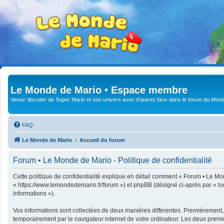
Le Monde de Mario • Espace membre
Venez discuter de Super Mario et son univers avec d'autres fans dans le forum du Mond
FAQ
Le Monde de Mario
Accueil du forum
Forum • Le Monde de Mario - Politique de confidentialité
Cette politique de confidentialité explique en détail comment « Forum • Le Mon
« https://www.lemondedemario.fr/forum ») et phpBB (désigné ci-après par « logic
informations »).
Vos informations sont collectées de deux manières différentes. Premièrement,
temporairement par le navigateur internet de votre ordinateur. Les deux premi