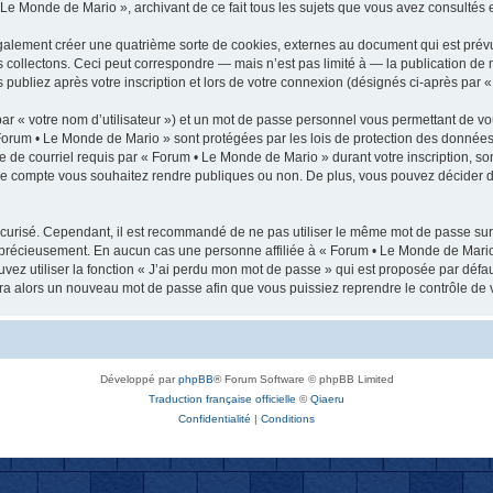
 Le Monde de Mario », archivant de ce fait tous les sujets que vous avez consultés et
alement créer une quatrième sorte de cookies, externes au document qui est prév
collectons. Ceci peut correspondre — mais n’est pas limité à — la publication de 
publiez après votre inscription et lors de votre connexion (désignés ci-après par 
ar « votre nom d’utilisateur ») et un mot de passe personnel vous permettant de vo
Forum • Le Monde de Mario » sont protégées par les lois de protection des données 
e de courriel requis par « Forum • Le Monde de Mario » durant votre inscription, son
tre compte vous souhaitez rendre publiques ou non. De plus, vous pouvez décider d
 sécurisé. Cependant, il est recommandé de ne pas utiliser le même mot de passe sur 
 précieusement. En aucun cas une personne affiliée à « Forum • Le Monde de Mario
vez utiliser la fonction « J’ai perdu mon mot de passe » qui est proposée par défau
rera alors un nouveau mot de passe afin que vous puissiez reprendre le contrôle de 
Développé par
phpBB
® Forum Software © phpBB Limited
Traduction française officielle
©
Qiaeru
Confidentialité
|
Conditions