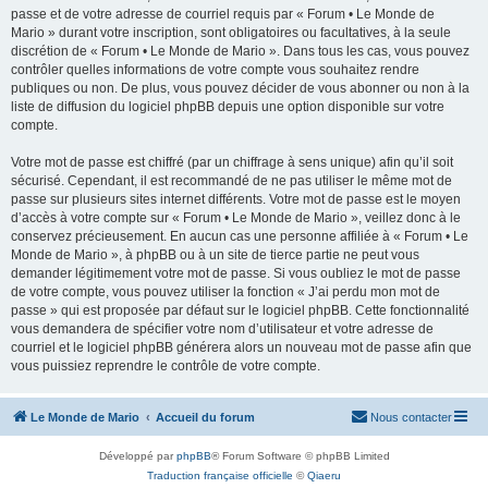
passe et de votre adresse de courriel requis par « Forum • Le Monde de
Mario » durant votre inscription, sont obligatoires ou facultatives, à la seule
discrétion de « Forum • Le Monde de Mario ». Dans tous les cas, vous pouvez
contrôler quelles informations de votre compte vous souhaitez rendre
publiques ou non. De plus, vous pouvez décider de vous abonner ou non à la
liste de diffusion du logiciel phpBB depuis une option disponible sur votre
compte.
Votre mot de passe est chiffré (par un chiffrage à sens unique) afin qu’il soit
sécurisé. Cependant, il est recommandé de ne pas utiliser le même mot de
passe sur plusieurs sites internet différents. Votre mot de passe est le moyen
d’accès à votre compte sur « Forum • Le Monde de Mario », veillez donc à le
conservez précieusement. En aucun cas une personne affiliée à « Forum • Le
Monde de Mario », à phpBB ou à un site de tierce partie ne peut vous
demander légitimement votre mot de passe. Si vous oubliez le mot de passe
de votre compte, vous pouvez utiliser la fonction « J’ai perdu mon mot de
passe » qui est proposée par défaut sur le logiciel phpBB. Cette fonctionnalité
vous demandera de spécifier votre nom d’utilisateur et votre adresse de
courriel et le logiciel phpBB générera alors un nouveau mot de passe afin que
vous puissiez reprendre le contrôle de votre compte.
Le Monde de Mario
Accueil du forum
Nous contacter
Développé par
phpBB
® Forum Software © phpBB Limited
Traduction française officielle
©
Qiaeru