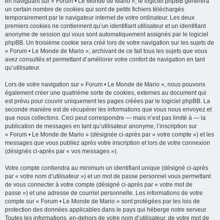
en naviguant sur « Forum • Le Monde de Mario », le logiciel phpBB génèrera
un certain nombre de cookies qui sont de petits fichiers téléchargés
temporairement par le navigateur internet de votre ordinateur. Les deux
premiers cookies ne contiennent qu’un identifiant utilisateur et un identifiant
anonyme de session qui vous sont automatiquement assignés par le logiciel
phpBB. Un troisième cookie sera créé lors de votre navigation sur les sujets de
« Forum • Le Monde de Mario », archivant de ce fait tous les sujets que vous
avez consultés et permettant d’améliorer votre confort de navigation en tant
qu’utilisateur.
Lors de votre navigation sur « Forum • Le Monde de Mario », nous pouvons
également créer une quatrième sorte de cookies, externes au document qui
est prévu pour couvrir uniquement les pages créées par le logiciel phpBB. La
seconde manière est de récupérer les informations que vous nous envoyez et
que nous collectons. Ceci peut correspondre — mais n’est pas limité à — la
publication de messages en tant qu’utilisateur anonyme, l’inscription sur
« Forum • Le Monde de Mario » (désignée ci-après par « votre compte ») et les
messages que vous publiez après votre inscription et lors de votre connexion
(désignés ci-après par « vos messages »).
Votre compte contiendra au minimum un identifiant unique (désigné ci-après
par « votre nom d’utilisateur ») et un mot de passe personnel vous permettant
de vous connecter à votre compte (désigné ci-après par « votre mot de
passe ») et une adresse de courriel personnelle. Les informations de votre
compte sur « Forum • Le Monde de Mario » sont protégées par les lois de
protection des données applicables dans le pays qui héberge notre serveur.
Toutes les informations, en-dehors de votre nom d’utilisateur, de votre mot de