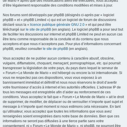
de Mario » après que des modifications aient été effectuées, vous acceptez
d’être légalement responsable des conditions modifiées et mises à jour.
Nos forums sont développés par phpBB (désignés ci-après par « logiciel
phpBB » et « phpBB Limited ») qui est un logiciel de forum de discussions
déclaré sous la «
licence publique générale GNU 2.0
» et qui peut être
téléchargé sur
le site de phpBB
(en anglais). Le logiciel phpBB a pour seul but
de faciliter les discussions sur internet et phpBB Limited ne peut en aucun cas
être tenu comme responsable de la conduite et du contenu que nous
acceptons et que nous n’acceptons pas. Pour plus d’informations concernant
phpBB, veuillez consulter
le site de phpBB
(en anglais).
Vous acceptez de ne publier aucun contenu à caractère abusif, obscène,
vulgaire, diffamatoire, choquant, menaçant, pornographique, etc. qui pourrait
transgresser la législation de votre pays, du pays dans lequel le serveur de
« Forum • Le Monde de Mario » est hébergé ou encore la loi internationale. Si
vous ne respectez pas ces dispositions, vous vous exposez à un
bannissement immédiat et définitif et nous nous réservons le droit d’avertir
votre fournisseur d’accès à internet et les autorités officielles. L’adresse IP de
tous les messages est enregistrée afin d’aider au renforcement de ces
conditions. Vous acceptez le fait que « Forum • Le Monde de Mario » ait le droit
de supprimer, de modifier, de déplacer ou de verrouiller n’importe quel sujet et
message à n’importe quel moment si nous estimons cela nécessaire. En tant
qu’utilisateur, vous acceptez que toutes les informations que vous avez
renseignées soient enregistrées dans notre base de données. Bien que ces
informations ne seront pas diffusées à une tierce partie sans votre
consentement, ni « Forum • Le Monde de Mario », ni phpBB, ne pourront être