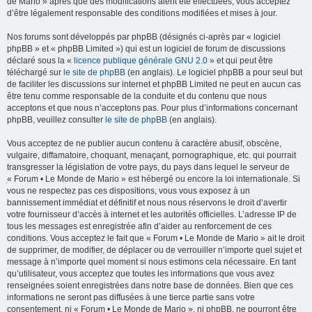
de Mario » après que des modifications aient été effectuées, vous acceptez
d’être légalement responsable des conditions modifiées et mises à jour.
Nos forums sont développés par phpBB (désignés ci-après par « logiciel
phpBB » et « phpBB Limited ») qui est un logiciel de forum de discussions
déclaré sous la «
licence publique générale GNU 2.0
» et qui peut être
téléchargé sur
le site de phpBB
(en anglais). Le logiciel phpBB a pour seul but
de faciliter les discussions sur internet et phpBB Limited ne peut en aucun cas
être tenu comme responsable de la conduite et du contenu que nous
acceptons et que nous n’acceptons pas. Pour plus d’informations concernant
phpBB, veuillez consulter
le site de phpBB
(en anglais).
Vous acceptez de ne publier aucun contenu à caractère abusif, obscène,
vulgaire, diffamatoire, choquant, menaçant, pornographique, etc. qui pourrait
transgresser la législation de votre pays, du pays dans lequel le serveur de
« Forum • Le Monde de Mario » est hébergé ou encore la loi internationale. Si
vous ne respectez pas ces dispositions, vous vous exposez à un
bannissement immédiat et définitif et nous nous réservons le droit d’avertir
votre fournisseur d’accès à internet et les autorités officielles. L’adresse IP de
tous les messages est enregistrée afin d’aider au renforcement de ces
conditions. Vous acceptez le fait que « Forum • Le Monde de Mario » ait le droit
de supprimer, de modifier, de déplacer ou de verrouiller n’importe quel sujet et
message à n’importe quel moment si nous estimons cela nécessaire. En tant
qu’utilisateur, vous acceptez que toutes les informations que vous avez
renseignées soient enregistrées dans notre base de données. Bien que ces
informations ne seront pas diffusées à une tierce partie sans votre
consentement, ni « Forum • Le Monde de Mario », ni phpBB, ne pourront être