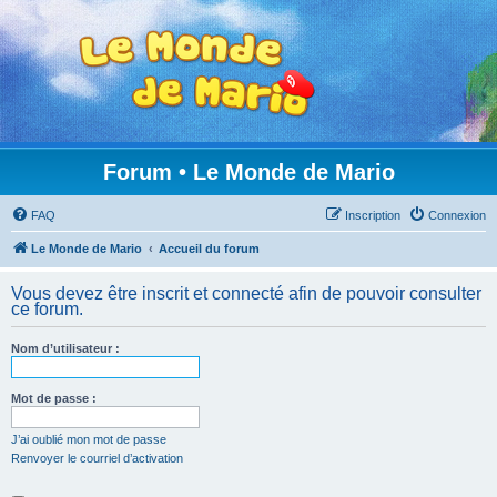
Forum • Le Monde de Mario
FAQ
Inscription
Connexion
Le Monde de Mario
Accueil du forum
Vous devez être inscrit et connecté afin de pouvoir consulter
ce forum.
Nom d’utilisateur :
Mot de passe :
J’ai oublié mon mot de passe
Renvoyer le courriel d’activation