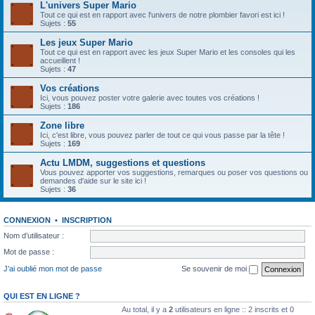
L'univers Super Mario
Tout ce qui est en rapport avec l'univers de notre plombier favori est ici !
Sujets :
55
Les jeux Super Mario
Tout ce qui est en rapport avec les jeux Super Mario et les consoles qui les
accueillent !
Sujets :
47
Vos créations
Ici, vous pouvez poster votre galerie avec toutes vos créations !
Sujets :
186
Zone libre
Ici, c'est libre, vous pouvez parler de tout ce qui vous passe par la tête !
Sujets :
169
Actu LMDM, suggestions et questions
Vous pouvez apporter vos suggestions, remarques ou poser vos questions ou
demandes d'aide sur le site ici !
Sujets :
36
CONNEXION
•
INSCRIPTION
Nom d’utilisateur :
Mot de passe :
J’ai oublié mon mot de passe
Se souvenir de moi
QUI EST EN LIGNE ?
Au total, il y a
2
utilisateurs en ligne :: 2 inscrits et 0