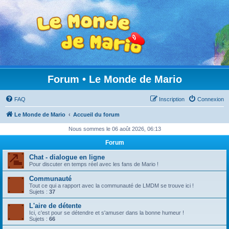
Forum • Le Monde de Mario
FAQ
Inscription
Connexion
Le Monde de Mario
Accueil du forum
Nous sommes le 06 août 2026, 06:13
Forum
Chat - dialogue en ligne
Pour discuter en temps réel avec les fans de Mario !
Communauté
Tout ce qui a rapport avec la communauté de LMDM se trouve ici !
Sujets :
37
L'aire de détente
Ici, c'est pour se détendre et s'amuser dans la bonne humeur !
Sujets :
66