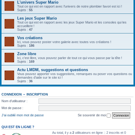
L'univers Super Mario
Tout ce qui est en rapport avec l'univers de notre plombier favori est ici !
Sujets :
55
Les jeux Super Mario
Tout ce qui est en rapport avec les jeux Super Mario et les consoles qui les
accueillent !
Sujets :
47
Vos créations
Ici, vous pouvez poster votre galerie avec toutes vos créations !
Sujets :
186
Zone libre
Ici, c'est libre, vous pouvez parler de tout ce qui vous passe par la tête !
Sujets :
169
Actu LMDM, suggestions et questions
Vous pouvez apporter vos suggestions, remarques ou poser vos questions ou
demandes d'aide sur le site ici !
Sujets :
36
CONNEXION
•
INSCRIPTION
Nom d’utilisateur :
Mot de passe :
J’ai oublié mon mot de passe
Se souvenir de moi
QUI EST EN LIGNE ?
Au total, il y a
2
utilisateurs en ligne :: 2 inscrits et 0