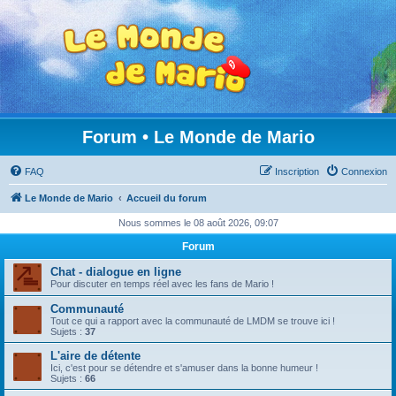
Forum • Le Monde de Mario
FAQ
Inscription
Connexion
Le Monde de Mario
Accueil du forum
Nous sommes le 08 août 2026, 09:07
Forum
Chat - dialogue en ligne
Pour discuter en temps réel avec les fans de Mario !
Communauté
Tout ce qui a rapport avec la communauté de LMDM se trouve ici !
Sujets :
37
L'aire de détente
Ici, c'est pour se détendre et s'amuser dans la bonne humeur !
Sujets :
66