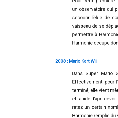
Pour cette première a
un observatoire qui p
secourir l’élue de s
vaisseau de se déplac
permettre à Harmonie 
Harmonie occupe donc u
2008 : Mario Kart Wii
Dans Super Mario Ga
Effectivement, pour l’
terminé, elle vient mê
et rapide d’apercevoi
ratez un certain nomb
Harmonie remplie du v