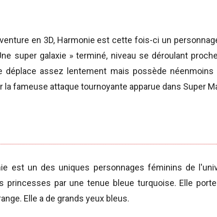
venture en 3D, Harmonie est cette fois-ci un personnage 
Une super galaxie » terminé, niveau se déroulant proch
 se déplace assez lentement mais possède néenmoins l
ser la fameuse attaque tournoyante apparue dans Super Ma
e est un des uniques personnages féminins de l'univ
es princesses par une tenue bleue turquoise. Elle port
range. Elle a de grands yeux bleus.