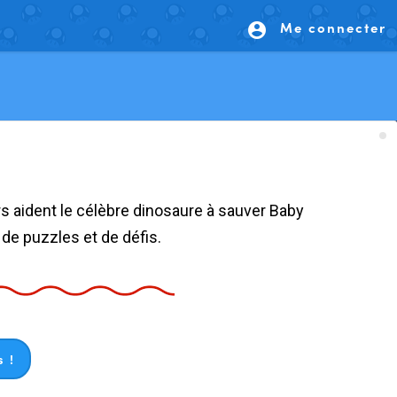
Me connecter
account_circle
de puzzles et de défis.
 !