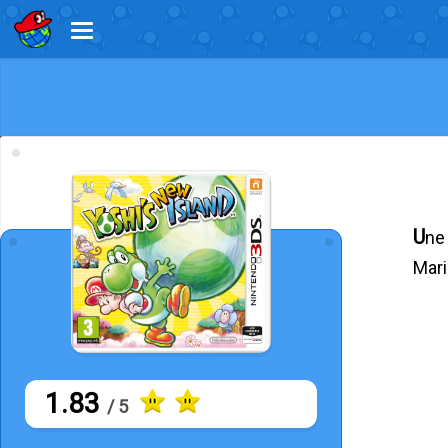
Une aventure colorée mettant en vedette Yoshi, où les joueurs aident le célèbre dinosaure à sauver Baby
Mari
1.83
/ 5