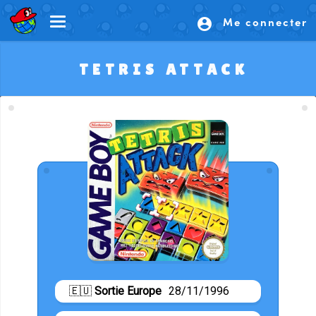
Me connecter
account_circle
TETRIS ATTACK
🇪🇺
Sortie Europe
28/11/1996