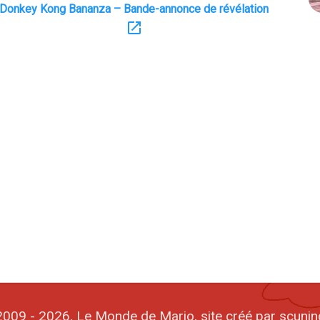
Donkey Kong Bananza – Bande-annonce de révélation
open_in_new
009 - 2026, Le Monde de Mario, site créé par scunin