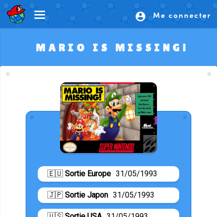
Me connecter
account_circle
MARIO IS MISSING!
🇪🇺
Sortie Europe
31/05/1993
🇯🇵
Sortie Japon
31/05/1993
🇺🇸
Sortie USA
31/05/1993