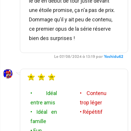
le dé en début de tour juste devant
une étoile promise, ça n'a pas de prix.
Dommage qu'il y ait peu de contenu,
ce premier opus de la série réserve
bien des surprises !
Le 07/08/2024 à 13:19 par
Yoshidu62
• Idéal
• Contenu
entre amis
trop léger
• Idéal en
• Répétitif
famille
• Fun