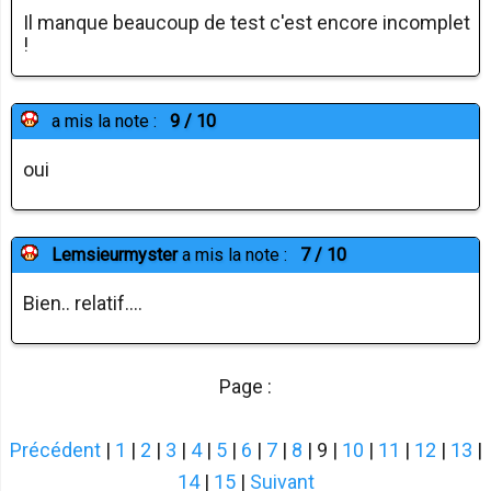
Il manque beaucoup de test c'est encore incomplet
!
a mis la note :
9 / 10
oui
Lemsieurmyster
a mis la note :
7 / 10
Bien.. relatif....
Page :
Précédent
|
1
|
2
|
3
|
4
|
5
|
6
|
7
|
8
| 9 |
10
|
11
|
12
|
13
|
14
|
15
|
Suivant