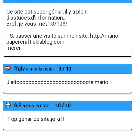
Ce site est super génial, il y a plein
d'astuces,d'information...
Bref, je vous met 10/10!!!
PS: passer une visite sur mon site: http://mario-
papercraft.eklablog.com
merci
ffgfv
a mis la note :
9 / 10
J'adoooooooooooooooooooooooore mario
S.P
a mis la note :
10 / 10
Trop génail,ce site,je kiff