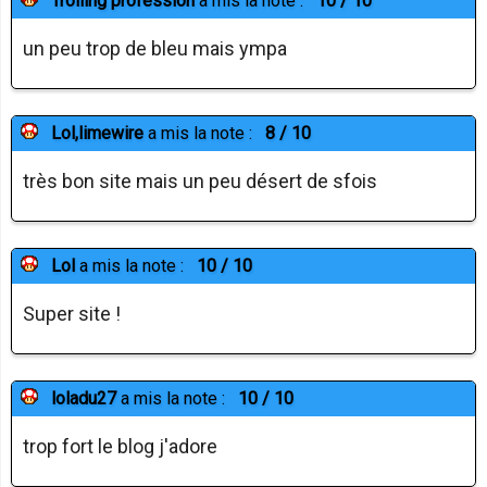
Trolling profession
a mis la note :
10 / 10
un peu trop de bleu mais ympa
Lol,limewire
a mis la note :
8 / 10
très bon site mais un peu désert de sfois
Lol
a mis la note :
10 / 10
Super site !
loladu27
a mis la note :
10 / 10
trop fort le blog j'adore