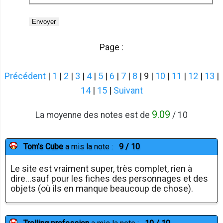
Page :
Précédent
|
1
|
2
|
3
|
4
|
5
|
6
|
7
|
8
| 9 |
10
|
11
|
12
|
13
|
14
|
15
|
Suivant
9.09
La moyenne des notes est de
/ 10
Tom's Cube
a mis la note :
9 / 10
Le site est vraiment super, très complet, rien à
dire...sauf pour les fiches des personnages et des
objets (où ils en manque beaucoup de chose).