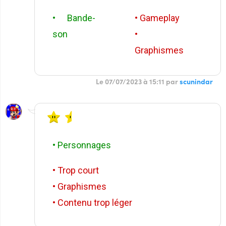
• Bande-
• Gameplay
son
•
Graphismes
Le 07/07/2023 à 15:11 par
scunindar
• Personnages
• Trop court
• Graphismes
• Contenu trop léger