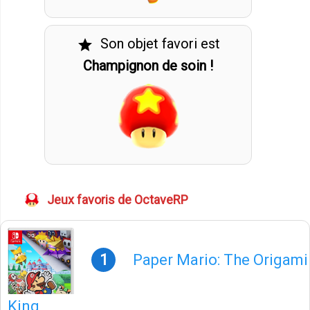
Son objet favori est
star
Champignon de soin !
Jeux favoris de OctaveRP
1
Paper Mario: The Origami
King