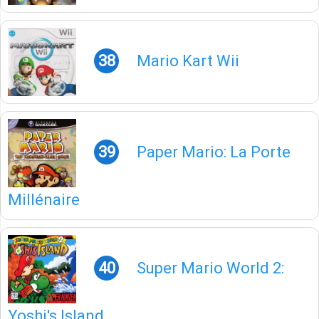
38
Mario Kart Wii
39
Paper Mario: La Porte
Millénaire
40
Super Mario World 2:
Yoshi's Island