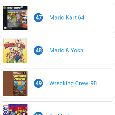
47
Mario Kart 64
48
Mario & Yoshi
49
Wrecking Crew '98