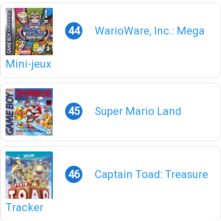
44
WarioWare, Inc.: Mega
Mini-jeux
45
Super Mario Land
46
Captain Toad: Treasure
Tracker