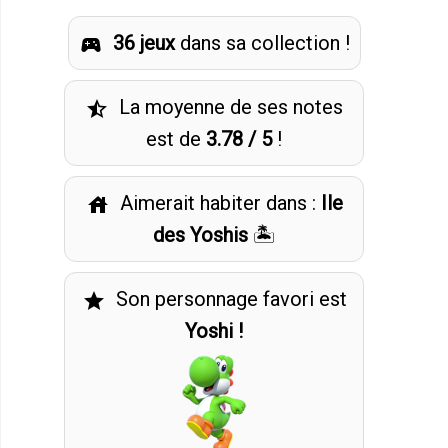
36 jeux
dans sa collection !
sports_esports
La moyenne de ses notes
star_half
est de
3.78 / 5
!
Aimerait habiter dans :
Ile
house
des Yoshis
🏝️
Son personnage favori est
star
Yoshi !