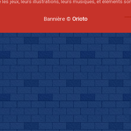
les jeux, leurs illustrations, leurs musiques, et éléments s
Bannière ©
Orioto