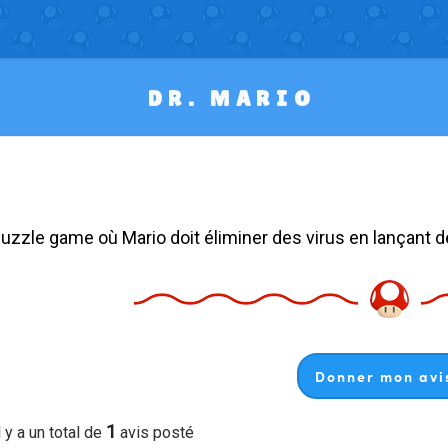
DR. MARIO
puzzle game où Mario doit éliminer des virus en lançant de
Donner mon avis
1
l y a un total de
avis posté