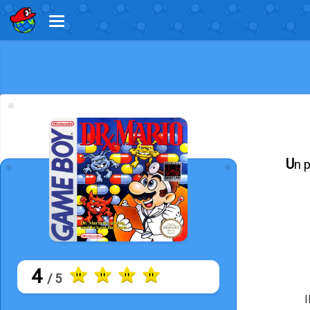
Un 
4
/ 5
I