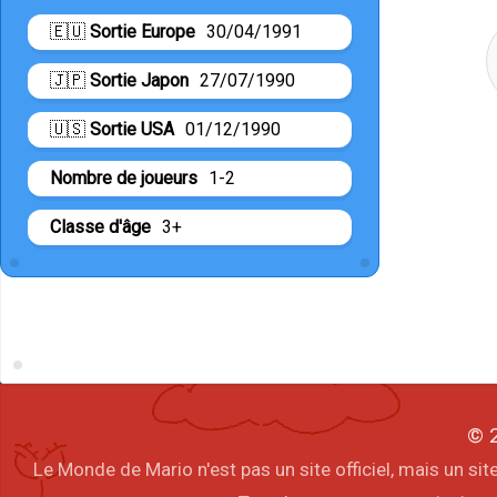
🇪🇺
Sortie Europe
30/04/1991
🇯🇵
Sortie Japon
27/07/1990
🇺🇸
Sortie USA
01/12/1990
Nombre de joueurs
1-2
Classe d'âge
3+
© 2
Le Monde de Mario n'est pas un site officiel, mais un s