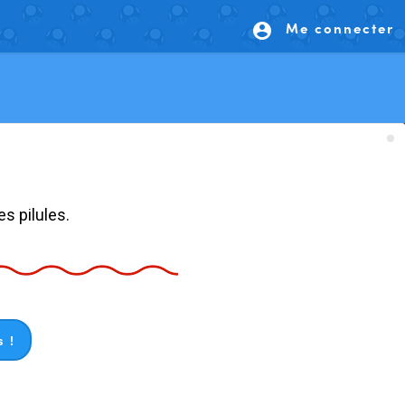
Me connecter
account_circle
s pilules.
 !