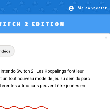
Me connecter
account_circle
WITCH 2 EDITION
Vidéos
et un tout nouveau mode de jeu au sein du parc
fférentes attractions peuvent être jouées en