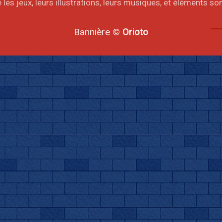
les jeux, leurs illustrations, leurs musiques, et éléments s
Bannière ©
Orioto