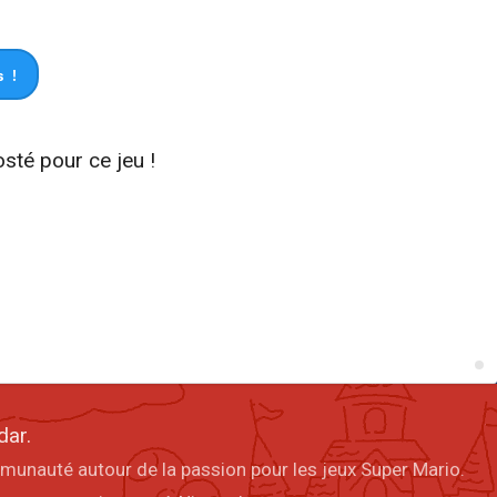
 !
osté pour ce jeu !
dar.
mmunauté autour de la passion pour les jeux Super Mario.