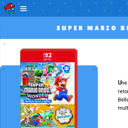
SUPER MARIO B
Une version améliorée de Super Mario Bros. Wonder pour la Nintendo Switch 2 ! Les Koopalings font leur
reto
Bell
mult